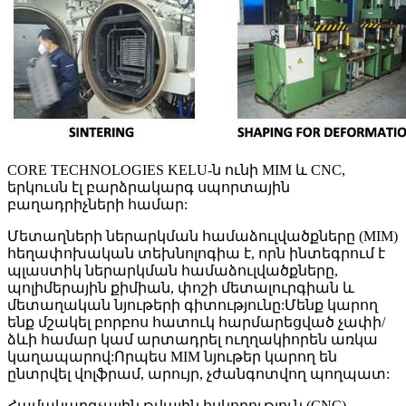
CORE TECHNOLOGIES KELU-ն ունի MIM և CNC,
երկուսն էլ բարձրակարգ սպորտային
բաղադրիչների համար:
Մետաղների ներարկման համաձուլվածքները (MIM)
հեղափոխական տեխնոլոգիա է, որն ինտեգրում է
պլաստիկ ներարկման համաձուլվածքները,
պոլիմերային քիմիան, փոշի մետալուրգիան և
մետաղական նյութերի գիտությունը:Մենք կարող
ենք մշակել բորբոս հատուկ հարմարեցված չափի/
ձևի համար կամ արտադրել ուղղակիորեն առկա
կաղապարով:Որպես MIM նյութեր կարող են
ընտրվել վոլֆրամ, արույր, չժանգոտվող պողպատ:
Համակարգչային թվային հսկողություն (CNC)