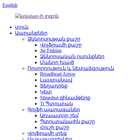
English
տուն
Ապրանքներ
Ձկնորսության քաշը
Վոլֆրամի քաշը
Jig Fishing
Ձկնորսական ուլունքներ
Մանող խայծ
Որսորդություն և նետաձգություն
Broadhead Arrow
Լաստանավ
Տեղադրեք
Կետ
Slingshot զինամթերք
Ti Պտուտակ
Գոլֆի պարագաներ
Ադապտոր շեմ
Պտուտակային քաշը
Հուշի քաշը
Վոլֆրամի տեգ
Այլ բաղադրիչներ