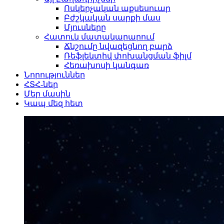
Ոսկերչական աքսեսուար
Բժշկական սարքի մաս
Մյուսները
Հատուկ մատակարարում
Ճնշումը նվազեցնող բարձ
Ռեֆլեկտիվ փոխանցման ֆիլմ
Հեռախոսի կանգառ
Նորություններ
ՀՏՀ-ներ
Մեր մասին
Կապ մեզ հետ