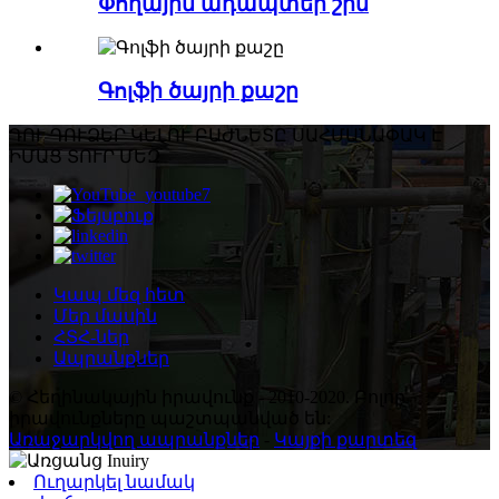
Փողային ադապտեր շիմ
Գոլֆի ծայրի քաշը
ԴՈՒ ԴՈՒ
ՁԵՐ ԿԵԼՈՒ ԲԱԺՆԵՏԸ ՍԱՀՄԱՆԱՓԱԿ Է
ԻՄԱՑ ՏՈՒՐ ՄԵԶ
Կապ մեզ հետ
Մեր մասին
ՀՏՀ-ներ
Ապրանքներ
© Հեղինակային իրավունք - 2010-2020. Բոլոր
իրավունքները պաշտպանված են:
Առաջարկվող ապրանքներ
-
Կայքի քարտեզ
Ուղարկել նամակ